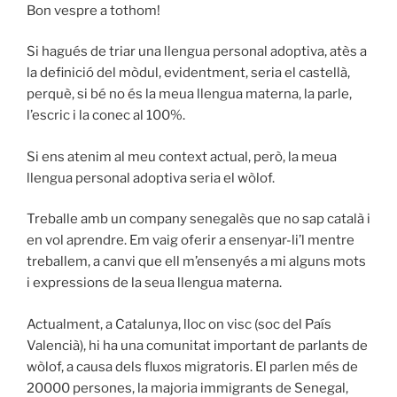
Bon vespre a tothom!
Si hagués de triar una llengua personal adoptiva, atès a
la definició del mòdul, evidentment, seria el castellà,
perquè, si bé no és la meua llengua materna, la parle,
l’escric i la conec al 100%.
Si ens atenim al meu context actual, però, la meua
llengua personal adoptiva seria el wòlof.
Treballe amb un company senegalès que no sap català i
en vol aprendre. Em vaig oferir a ensenyar-li’l mentre
treballem, a canvi que ell m’ensenyés a mi alguns mots
i expressions de la seua llengua materna.
Actualment, a Catalunya, lloc on visc (soc del País
Valencià), hi ha una comunitat important de parlants de
wòlof, a causa dels fluxos migratoris. El parlen més de
20000 persones, la majoria immigrants de Senegal,