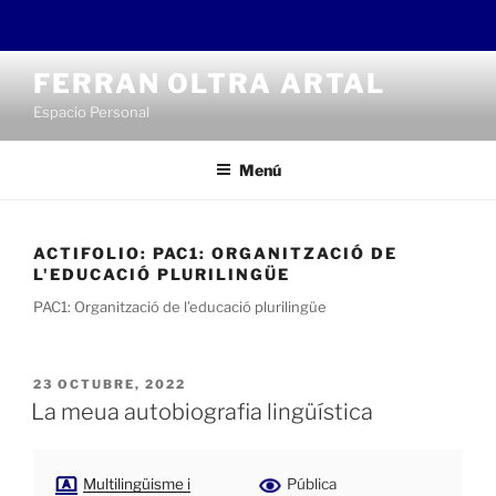
Saltar
FERRAN OLTRA ARTAL
al
Espacio Personal
contenido
Menú
ACTIFOLIO:
PAC1: ORGANITZACIÓ DE
L'EDUCACIÓ PLURILINGÜE
PAC1: Organització de l’educació plurilingüe
PUBLICADO
23 OCTUBRE, 2022
EL
La meua autobiografia lingüística
Multilingüisme i
Pública