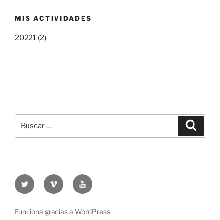
MIS ACTIVIDADES
20221 (2)
Buscar
Buscar
por:
Twitter
Vimeo
Youtube
UOC
UOC
UOC
universidad
universidad
universitat
Funciona gracias a WordPress