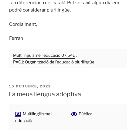
tan diferenciada del català. Pot ser així, algun dia em
podré considerar plurilingüe.
Cordialment,
Ferran
Multilingüisme i educació 07.541
.
PAC1: Organització de l'educació plurilingüe
PUBLICADO
15 OCTUBRE, 2022
EL
La meua llengua adoptiva
Multilingüisme i
Pública
educació