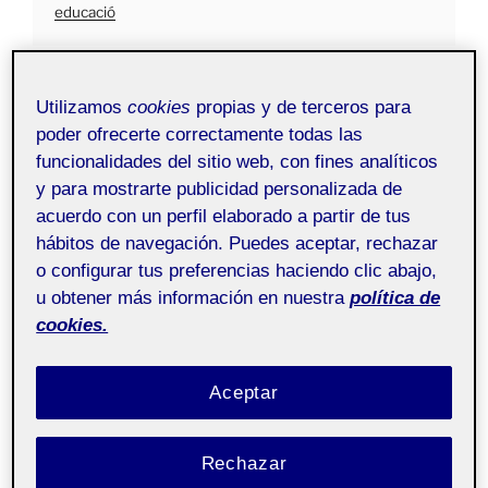
educació
Bon vespre a tothom,
Utilizamos
cookies
propias y de terceros para
Vaig néixer a un poble del País Valencià anomenat El
poder ofrecerte correctamente todas las
Genovés. Allà, tant amb la família, com els amics i
funcionalidades del sitio web, con fines analíticos
també a l’escola, ens comunicàvem i estudiàvem en
y para mostrarte publicidad personalizada de
valencià.
acuerdo con un perfil elaborado a partir de tus
hábitos de navegación. Puedes aceptar, rechazar
Encara que resulte una mica estrany, no vaig aprendre
o configurar tus preferencias haciendo clic abajo,
a parlar castellà amb fluïdesa fins que vaig venir a
u obtener más información en nuestra
política de
Barcelona i vaig començar a treballar a l’aeroport del
cookies.
Prat, on gairebé tots els meus companys el parlaven. A
l’institut havia estudiat l’anglès, però quan tenia setze
anys vaig deixar els estudis i no havia tornat a entrar en
Aceptar
contacte directe amb ell fins a l’any passat que el vaig
estudiar ací a la UOC i al grau.
Rechazar