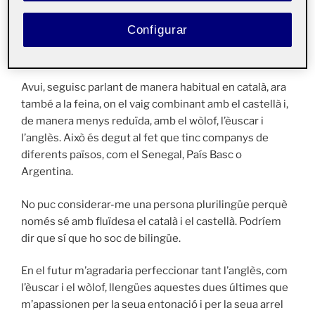
Així mateix, inevitablement havia tingut contacte amb
el castellà i l’anglès, fruit de la colonització lingüística
Configurar
derivant de la globalització, tant als mitjans de
comunicació com a internet i inclús a la vida quotidiana.
Avui, seguisc parlant de manera habitual en català, ara
també a la feina, on el vaig combinant amb el castellà i,
de manera menys reduïda, amb el wòlof, l’èuscar i
l’anglès. Això és degut al fet que tinc companys de
diferents països, com el Senegal, País Basc o
Argentina.
No puc considerar-me una persona plurilingüe perquè
només sé amb fluïdesa el català i el castellà. Podríem
dir que sí que ho soc de bilingüe.
En el futur m’agradaria perfeccionar tant l’anglès, com
l’èuscar i el wòlof, llengües aquestes dues últimes que
m’apassionen per la seua entonació i per la seua arrel